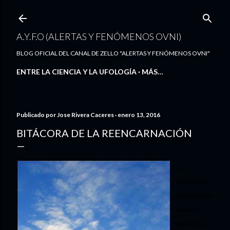
Ir al contenido principal
A.Y.F.O (ALERTAS Y FENÓMENOS OVNI)
BLOG OFICIAL DEL CANAL DE ZELLO "ALERTAS Y FENÓMENOS OVNI"
ENTRE LA CIENCIA Y LA UFOLOGÍA
MÁS…
Publicado por
Jose Rivera Caceres
enero 13, 2016
BITÁCORA DE LA REENCARNACIÓN
La
reencarnación
es una creencia
donde la
persona y su