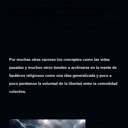
movimiento pseudoespiritual recogiendo el legado de la fundación
teosofica de Blavatsky y el hecho latente que le digo a cualquier
creyente de la reencarnación ; es que el ser humano tiene
derecho a cambiar o mejorar el sistema que existe o conoce para
acercarse a su búsqueda de la verdad, sin intermediario.
Por muchas otras razones los conceptos como las vidas
pasadas y muchos otros tienden a archivarse en la mente de
fanáticos religiosos como una idea generalizada y poco a
poco perdemos la voluntad de la libertad entre la comodidad
colectiva.
Es necesario