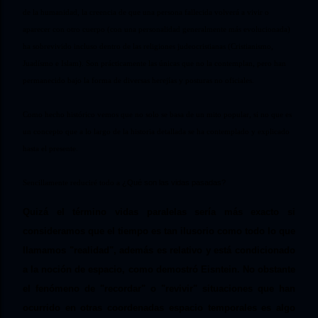
de la humanidad, la creencia de que una persona fallecida volverá a vivir o
aparecer con otro cuerpo (con una personalidad generalmente más evolucionada)
ha sobrevivido incluso dentro de las religiones judeocristianas (Cristianismo,
Juadísmo e Islam). Son prácticamente las únicas que no la contemplan, pero han
permanecido bajo la forma de diversas herejías y posturas no oficiales.
Como hecho histórico vemos que no solo se basa de un mito popular, si no que es
un concepto que a lo largo de la historia detallada se ha contemplado y explicado
hasta el presente.
Sencillamente reduciré todo a
¿Qué son las vidas pasadas?
Quizá el término vidas paralelas sería más exacto si
consideramos que el tiempo es tan ilusorio como todo lo que
llamamos "realidad", además es relativo y está condicionado
a la noción de espacio, como demostró Eisntein. No obstante
el fenómeno de "recordar" o "revivir" situaciones que han
ocurrido en otras coordenadas espacio temporales es algo