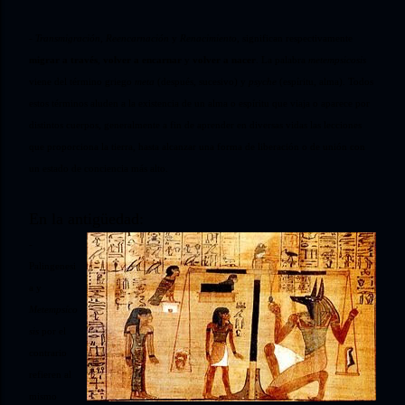
- Transmigración
,
Reencarnación
y
Renacimiento
, significan respectivamente
migrar a través
,
volver a encarnar
y
volver a nacer
. La palabra
metempsicosis
viene del término griego
meta
(después, sucesivo) y
psyche
(espíritu, alma). Todos
estos términos aluden a la existencia de un alma o espíritu que viaja o aparece por
distintos cuerpos, generalmente a fin de aprender en diversas vidas las lecciones
que proporciona la tierra, hasta alcanzar una forma de liberación o de unión con
un estado de conciencia más alto.
En la antigüedad:
-
Palingenesi
a y
Metempsíco
sis
por el
contrario
refieren al
mismo