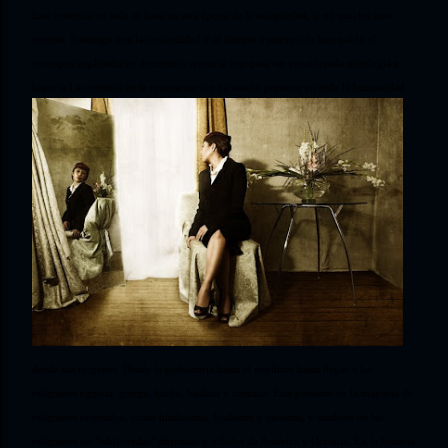
Esta creencia no solo se basa en esta época de la antigüedad, si no mucho mas
remota. Sostengo que la continuidad y el tiempo transcurrido han traído el
concepto explicado en doctrina o creencia que pasa ser considerada mitologia y
historia.
La creencia en la reencarnación ha estado presente en toda la humanidad
desde sus orígenes. Desde la prehistoria hasta el neolítico hasta llegar a las
religiones egipcia, griega, hindú, budista y romana. Está presente en la mayoría de
religiones orientales, como hinduismo, budismo y taoismo, y también en las
religiones no "adulteradas" africanas y tribales de América y Oceanía. En la historia