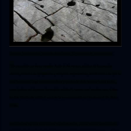
Dr.Brain Weiss Muchas Vidas Muchos Sabios: El comienzo de las regresiones.
"He recorrido un largo camino desde el día en que, médico de formación
clásica, profesor de psiquiatría y escéptico empedernido, me di cuenta de que la
vida humana es algo más maravilloso y profundo de lo que me había hecho
creer incluso mi rigurosa formación médica”, cuenta este hombre que, si bien
ha sido bautizado como el gurú de la reencarnación en Occidente el Dr. Brian
Weiss.
Más seguidor de Carl Jung que de Sigmund Freud, a pesar de que utiliza muchas
técnicas del maestro vienés en sus tratamientos -la hipnosis, por ejemplo-, advierte