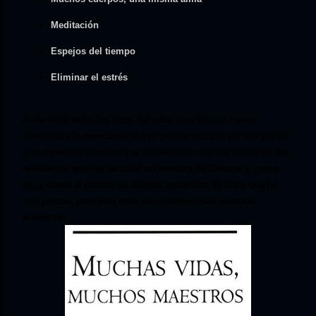
Meditación
Espejos del tiempo
Eliminar el estrés
No he leído todos los libros del autor, pero los que hacen
referencia a la
reencarnación
no pueden pasarse por alto por el
gran contenido espiritual y el esquema de vida que muestran.
No
olvidemos que los escribió un hombre de Ciencia y, como
tal, y como él mismo se definía: escéptico. El libro que leí
con pinzas, para esta nota es muchas vidas muchos
maestros;