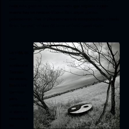
cada vida, pero no es menos cierto que seguido a cada
muerte hay un renacer.
Mueren los cuerpos que nos
pertenecieron. Vive el alma eternamente transportándose a través
de los tiempos, recobrando forma en cada cuerpo nuevo.
La vida, tal
cual
sostiene el
Taoismo,
no muere,
busca los
caminos
para
continuar,
el alma no
renuncia a
su