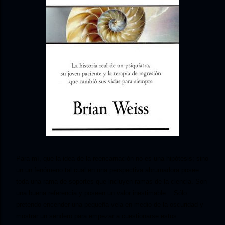
Para mí, que la idea de la reencarnación no es una hipótesis; sino
un un fenómeno tal cual en una perspectiva abrumadora posee
toda una rama de soportes que incluyen ramas de la ciencia. Son
una buena referencia y poseen un valor inestimable... Sólo
pretendo encender una pequeña vela en medio de la oscuridad y
mostrar un sendero para empezar a cuestionarse
estos