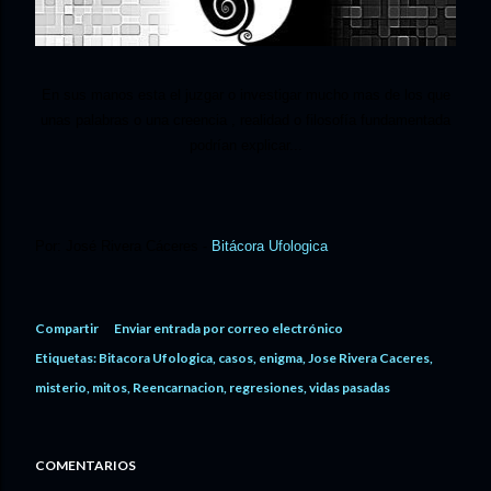
En sus manos esta el juzgar o investigar mucho mas de los que
unas palabras o una creencia , realidad o filosofía fundamentada
podrían explicar.
..
Por: José Rivera Cáceres -
Bitácora Ufologica
Compartir
Enviar entrada por correo electrónico
Etiquetas:
Bitacora Ufologica
casos
enigma
Jose Rivera Caceres
misterio
mitos
Reencarnacion
regresiones
vidas pasadas
COMENTARIOS