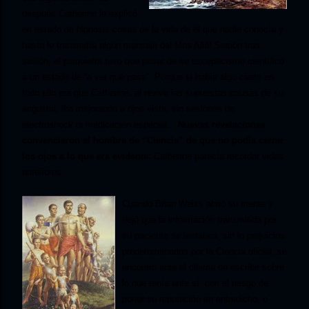
después Catherine le explicó
en estado de hipnosis cosas de la vida de él que nadie conocía y
hasta le transmitía algún mensaje del Mas Allá! Sesión tras
sesión, el psiquiatra tuvo que pasar de su escepticismo científico
a un estado de “a ver qué pasa”. Porque si había algo cierto en
todo ello era que Catherine, al revivir las supuestas causas de su
angustia, iba mejorando a ojos vista, sin sesiones de
electroshock ni medicación especial...
Nuevas revelaciones
convencieron al hombre de “Ciencia” de que no podía cerrar
los ojos a lo que era evidente:
Catherine parecía recordar vidas
anteriores.
Cuando Brian Weiss abrió su mente y
dejó que la información transmitida por
su paciente se instalara, sin lo prejuicios
predeterminados por la Ciencia oficial, se
encontró ante el dilema de escribir sobre
lo que tenía ante sí, con el riesgo de
poner su reputación en entredicho, o