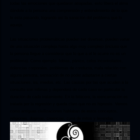
todas las emociones que quedaron atrapadas, esto libera el alma
dándole a la persona una comprensión y entendimiento de lo que
le esta pasando, logrando así la sanación del problema que lo
aqueja.
Las situaciones problemáticas pueden ser diversas, pueden variar
de una situación compleja hasta algo muy complejo (incluso que
la persona llegue a considerar que lo que a el le ocurre no es un
problema). Como ejemplo: fobias, pánico, celos incontrolados,
dolencias corporales, problemas de conducta, mala relación con
alguna persona, sensación de no poder adaptarse a ciertas
situaciones, ira, miedos, etc. Las causas por las que acuden a la
consulta son ínfimas y dependerá de cada caso en particular la
duración de cada tratamiento. En la bitácora, la reencarnación es
tratada por la regresión y queda claro que no es hipnosis. Vemos
como antiguas civilizaciones hablaban de estos conceptos,
religiones, dogmas, creencias, cuna de mitos y leyendas.