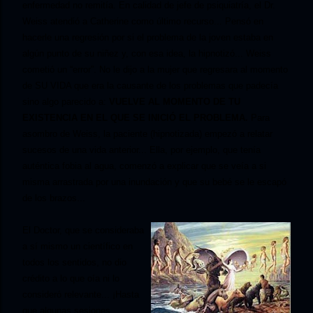
enfermedad no remitía. En calidad de jefe de psiquiatría, el Dr.
Weiss atendió a Catherine como último recurso... Pensó en
hacerle una regresión por si el problema de la joven estaba en
algún punto de su niñez y, con esa idea, la hipnotizó... Weiss
cometió un “error”. No le dijo a la mujer que regresara al momento
de SU VIDA que era la causante de los problemas que padecía
sino algo parecido a:
VUELVE AL MOMENTO DE TU
EXISTENCIA EN EL QUE SE INICIÓ EL PROBLEMA.
Para
asombro de Weiss, la paciente (hipnotizada) empezó a relatar
sucesos de una vida anterior... Ella, por ejemplo, que tenía
auténtica fobia al agua, comenzó a explicar que se veía a si
misma arrastrada por una inundación y que su bebé se le escapó
de los brazos...
El Doctor, que se consideraba
a sí mismo un científico en
todos los sentidos, no dio
crédito a lo que oía ni lo
consideró relevante... ¡Hasta
que algunas sesiones