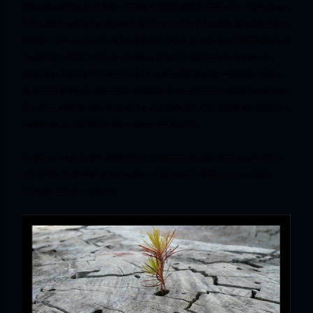
escépticos optaron en su época mitigar el inconsciente humano y lo curioso es que
se han creado escuelas psicológicas debido a la razón y el porque estos fenómenos
ocurren a base de una técnica bajo hipnosis. Donde el sujeto bajo hipnosis relata en
sus recuerdos haber vivido en una época remota, lo imposible en la lógica de
recordar en hipnosis vidas pasadas hace un gran debate entre psicólogos sobre si
en realidad se trata de verdaderos recuerdos de vidas pasadas ( regresión hipnótica
) , o como exponen otros psiquiatras y psicólogos que simplemente son inventos y
lugares que el inconsciente crea y que no son legítimos.
Lo que pone a duda es la veracidad de los testimonios, pero como en este mundo
si la prueba no es tangible todo queda a el beneficio de duda y no a un hecho
invisible como lo es el viento.