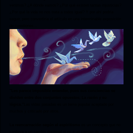
venimos? ¿A dónde vamos? ¿Por qué existen tantas injusticias?
¿Por qué la vida no nos trata a todos igual? Y por ahí podría
seguir, pero convertiría el artículo en una interminable exposición
de cuestiones...
"Les parece imposible entender, pues sus conciencias se
dividen entre dos conjuntos opuestos; La razón y su
lógica."
Las vidas pasadas es un tema popular aceptado por
muchos y criticado por otros.
La reencarnación según el espiritismo
es un concepto que no
conlleva a un cambio doctrinal si no a un cambio de camino para