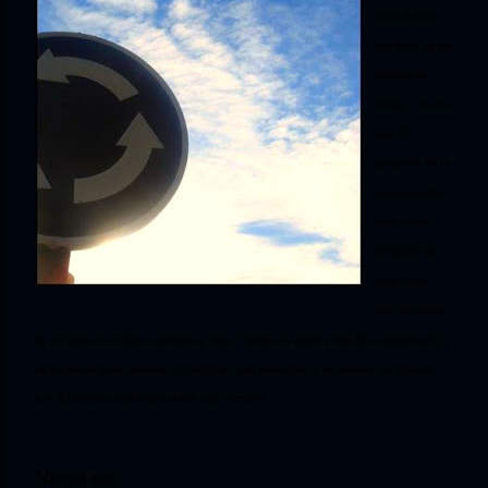
esencia tiene
que vivir un sin
numero de
veces y no solo
una. El
propósito de la
reencarnación
tiene varias
perspectivas,
pues como
todo proviene
de un linaje de culturas antiguas y con el tiempo la esencia real de su significado y
su propósito pudo haberse corrompido, mal entendido o inventado. En general
hay diferentes etimologías sobre esta creencia;
Nueva era: