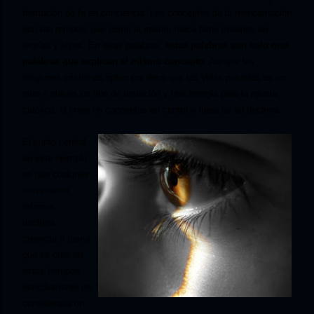
formación de fe en conciencia. Los conceptos de la reencarnación
son tan remotos que como la misma física tiene millones de
teorías y leyes. En otras palabras,
estas palabras son solo mas
palabras que explican el mismo concepto
. Aunque las
religiones cristianas opten por decir que las vidas pasadas es un
mito o que es un tipo de tentación y una heregia para la iglesia
católica; el creer en conceptos en contra o fuera de su doctrina.
El punto central
de este ejemplo
es que cualquier
movimiento,
reforma,
doctrina,
creencia o teoría
que se cree en
estos tiempos
sencillamente es
considerada un