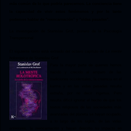
más común de lo que podría parecernos. La conciencia tiene
la capacidad de vivir estos fenómenos y por lo tanto
podemos hablar de "reencarnación" y "vidas pasadas".
La investigación de Stanislav Grof, pionero de la Psicología
Transpersonal
El siguiente texto está extraido del octavo capítulo de
La mente
holotrópica
de Stanislav Grof:
Para la mayor parte de quienes hemos
nacido y crecido al amparo de las
tradiciones occidentales, la creencia en el
karma y en las vidas pasadas resulta
extraña, por no decir ingenua. Pero
resulta difícil ignorar el hecho de que los
textos religiosos de las sociedades más
avanzadas del planeta se hayan ocupado,
a lo largo de los siglos, de las vidas
anteriores, la reencarnación y hayan descrito su impacto en