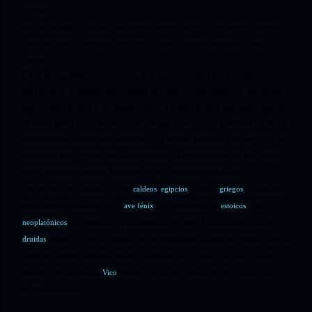
fenómeno
pero sin un alma o espíritu.
Palingenesia
procede de
palin
(de nuevo) y
génesis
(nacer/principio) y
metempsícosis
viene de
meta
(después, sucesivo) y
soma
(cuerpo).
Esta teoría plantea que cada ser vivo cumple un ciclo de
existencia, comprendido desde el nacimiento/creación, pasando
por su existencia y su destrucción o inexistencia (muerte), hasta
la reencarnación o recreación (en algunos casos también se le ha
denominado eterna recurrencia). La teoría plantea que dicho ciclo
se repite una y otra vez, asegurando la continuidad de los seres
en el espacio-tiempo terrestre y su continua evolución.
Esta doctrina fue admitida por los
caldeos
,
egipcios
, indios y
griegos
, habiéndola
estos últimos simbolizado en el
ave fénix
. La defendieron los
estoicos
y los
neoplatónicos
que admitían una palingenesia universal. Los galos por boca de los
druidas
creían a su vez que después de un determinado número de revoluciones de
siglos, el universo quedaría disuelto o destruido por el agua y el fuego y luego
renacería de sus cenizas.
Vico
enseñó a su vez en su teoría de los círculos, una
doctrina análoga.