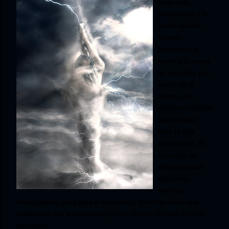
tener esta
perspectiva y la
mente abierta.
Cuando
buscamos la
razón y la causa
de esta vida y el
efecto de la
misma son
palabras infinitas
que debaten
todo lo que
conocemos. El
concepto de
vidas pasadas
explicaría
muchas
interrogantes, pero para el asombro y el hecho obvio sus
evidencias son testimonios
y en las ultimas décadas tema de
psicología.