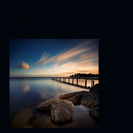
el tema de la reencarnación. [...]
-
Stanislav Grof
Esta creencia de
la
reencarnación
por siglos se
considero un
mito, creencias,
hasta llegar en
la historia a la
psicología.
Diversos
psiquiatras,
psicólogos
aficionados y