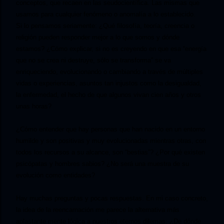
conceptos, que recaen en las seudocientífica. Las mismas que
usamos para cualquier fenómeno o anomalía a lo establecido.
Si lo pensamos seriamente: ¿Qué filosofía, teoría, creencia o
religión pueden responder mejor a lo que somos y dónde
estamos? ¿Cómo explicar, si no es creyendo en que esa “energía
que no se crea ni destruye, sólo se transforma” se va
enriqueciendo, evolucionando o cambiando a través de múltiples
vidas o experiencias, asuntos tan injustos como la desigualdad,
la enfermedad, el hecho de que algunos vivan cien años y otros
unas horas?
¿Cómo entender que hay personas que han nacido en un entorno
humilde y son positivas y muy evolucionadas mientras otras, con
todos los recursos a su alcance, son “bestias”? ¿Por qué existen
psicópatas y hombres sabios? ¿No será una muestra de su
evolución como entidades?
Hay muchas preguntas y pocas respuestas. En mi caso concreto,
la idea de la reencarnación me parece la alternativa más
aplastante mente lógica a nuestros eternos dilemas: ¿De dónde