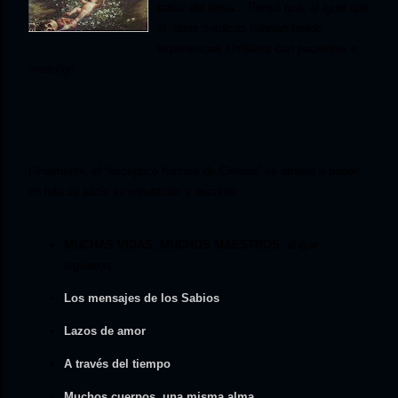
pasar del tema... Pensó que, al igual que
él, otros médicos habrían tenido
experiencias similares con pacientes e
investigó.
Finalmente, el “escéptico hombre de Ciencia” se atrevió a poner
en tela de juicio su reputación y escribió;
MUCHAS VIDAS, MUCHOS MAESTROS
, al que
siguieron:
Los mensajes de los Sabios
Lazos de amor
A través del tiempo
Muchos cuerpos, una misma alma