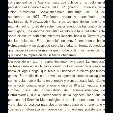
corresponsal de la Agencia Tass, que publicó un artículo en el
periódico del Comité Central del PCUS (Partido Comunista de la
Unión Soviética) "Sozjalisticeskaja Industrija" del 23 de
septiembre de 1977: "Fenómeno natural no identificado. Los
habitantes de Petrozavodsk han sido testigos de un fenómeno
natural insólito. El 20 de septiembre, alrededor de las cuatro de la
madrugada, una enorme "estrella" estalló súbita y brillantemente
sobre el oscuro horizonte mientras lanzaba hacia la Tierra rayos
de luz pulsante. Esta "estrella" se movió lentamente hacia
Petrozavodsk y se desplegó sobre la ciudad en forma de medusa
que despedía sobre la misma gran número de finos haces de luz
que daban la impresión de un fuerte chaparrón.
Después de un rato, la resplandeciente lluvia cesó. La "medusa"
se transformó en un brillante semicírculo y comenzó a moverse
hacia el lago Onega, que tenía su horizonte cubierto por nubes
grises. En medio de esta envoltura apareció entoces un agujero
semicircular, rojo brillante en el medio y blanco a cada lado. Como
se ha testimoniado, este fenómeno duró de 10 a 12 minutos. Yuri
Gromov, Jefe del Observatorio de Hidrometeorología de
Petrozavodsk, dijo al corresponsal de la Agencia Tass que el
personal del Servicio Meteorológico de Karelia nunca antes había
visto algo de análoga naturaleza. Lo que causó este fenómeno y
cual es su naturaleza permanece como un enigma, puesto que la