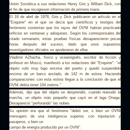
Unión Soviética a sus redactores Henry Gris y William Dick, con
el fin de que recogiesen información de primera mano.
El 18 de abril de 1978, Gris y Dick publicaron un artículo en el
"Enquirer" en el que se decía que científicos y testigos del
fenómeno sostenían que los rayos del OVNI habían practicado
orificios en ventanas y adoquines. Según los corresponsales del
citado semanario, estas pruebas físicas desaparecieron pocas
horas después del suceso, dado que unos supuestos
investigadores oficiales se apoderaron de ellas.
Vladimir AZhazha, físico y oceanógrafo, escritor de ficción y
profesor en Moscú, manifestó a los redactores del "Enquirer": "el
objeto voló muy bajo encima del puerto y quedó suspendido
encima de un barco anclado, de 142 m de eslora. Haciendo
comparaciones con esta eslora llegue a la conclusión de que el
OVNI debía tener 104 metros."
Además, dijo que del objeto se desprendió, cuando reanudó la
marcha, un objeto más pequeño que cayó en el lago Onega.
Desapareció "perforando" las nubes.
Su opinión era que el fenómeno "debió ser, o bien un OVNI
mensajero de una inteligencia superior, con tripulación y
pasajeros, o bien un
campo de energía producido por un OVNI".