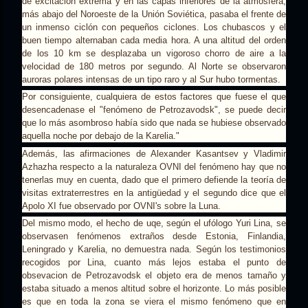
de excitación extrema y en las capas inferiores de la atmósfera,
más abajo del Noroeste de la Unión Soviética, pasaba el frente de
un inmenso ciclón con pequeños ciclones. Los chubascos y el
buen tiempo alternaban cada media hora. A una altitud del orden
de los 10 km se desplazaba un vigoroso chorro de aire a la
velocidad de 180 metros por segundo. Al Norte se observaron
auroras polares intensas de un tipo raro y al Sur hubo tormentas.
Por consiguiente, cualquiera de estos factores que fuese el que
desencadenase el "fenómeno de Petrozavodsk", se puede decir
que lo más asombroso había sido que nada se hubiese observado
aquella noche por debajo de la Karelia."
Además, las afirmaciones de Alexander Kasantsev y Vladimir
Azhazha respecto a la naturaleza OVNI del fenómeno hay que no
tenerlas muy en cuenta, dado que el primero defiende la teoría de
visitas extraterrestres en la antigüedad y el segundo dice que el
Apolo XI fue observado por OVNI's sobre la Luna.
Del mismo modo, el hecho de uqe, según el ufólogo Yuri Lina, se
observasen fenómenos extraños desde Estonia, Finlandia,
Leningrado y Karelia, no demuestra nada. Según los testimonios
recogidos por Lina, cuanto más lejos estaba el punto de
obsevacion de Petrozavodsk el objeto era de menos tamaño y
estaba situado a menos altitud sobre el horizonte. Lo más posible
es que en toda la zona se viera el mismo fenómeno que en