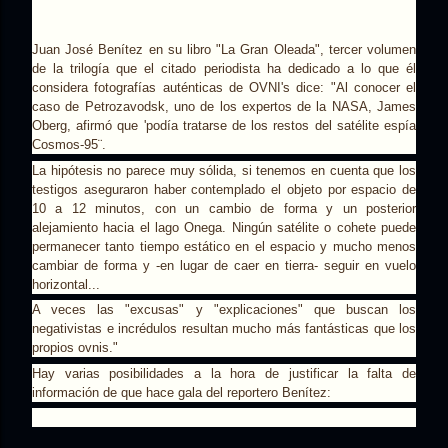
Juan José Benítez en su libro "La Gran Oleada", tercer volumen
de la trilogía que el citado periodista ha dedicado a lo que él
considera fotografías auténticas de OVNI's dice: "Al conocer el
caso de Petrozavodsk, uno de los expertos de la NASA, James
Oberg, afirmó que 'podía tratarse de los restos del satélite espía
Cosmos-95¨.
La hipótesis no parece muy sólida, si tenemos en cuenta que los
testigos aseguraron haber contemplado el objeto por espacio de
10 a 12 minutos, con un cambio de forma y un posterior
alejamiento hacia el lago Onega. Ningún satélite o cohete puede
permanecer tanto tiempo estático en el espacio y mucho menos
cambiar de forma y -en lugar de caer en tierra- seguir en vuelo
horizontal...
A veces las "excusas" y "explicaciones" que buscan los
negativistas e incrédulos resultan mucho más fantásticas que los
propios ovnis."
Hay varias posibilidades a la hora de justificar la falta de
información de que hace gala del reportero Benítez: