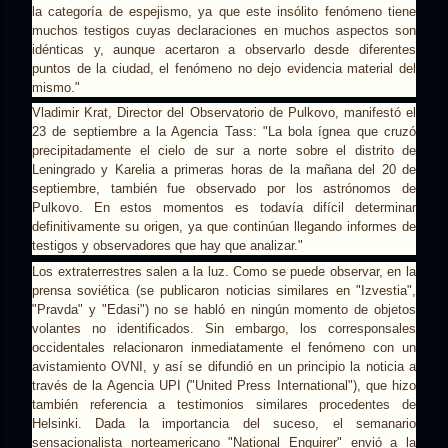
la categoría de espejismo, ya que este insólito fenómeno tiene
muchos testigos cuyas declaraciones en muchos aspectos son
idénticas y, aunque acertaron a observarlo desde diferentes
puntos de la ciudad, el fenómeno no dejo evidencia material del
mismo."
Vladimir Krat, Director del Observatorio de Pulkovo, manifestó el
23 de septiembre a la Agencia Tass: "La bola ígnea que cruzó
precipitadamente el cielo de sur a norte sobre el distrito de
Leningrado y Karelia a primeras horas de la mañana del 20 de
septiembre, también fue observado por los astrónomos de
Pulkovo. En estos momentos es todavía difícil determinar
definitivamente su origen, ya que continúan llegando informes de
testigos y observadores que hay que analizar."
Los extraterrestres salen a la luz. Como se puede observar, en la
prensa soviética (se publicaron noticias similares en "Izvestia",
"Pravda" y "Edasi") no se habló en ningún momento de objetos
volantes no identificados. Sin embargo, los corresponsales
occidentales relacionaron inmediatamente el fenómeno con un
avistamiento OVNI, y así se difundió en un principio la noticia a
través de la Agencia UPI ("United Press International"), que hizo
también referencia a testimonios similares procedentes de
Helsinki. Dada la importancia del suceso, el semanario
sensacionalista norteamericano "National Enquirer" envió a la