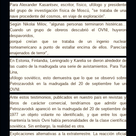
Para Alexander Kasantsev, escritor, físico, ufólogo y presidente
del grupo de investigación física de Moscú, "se trataba de una
nave procedente del cosmos, en viaje de exploración".
Según Nikolai Milov, "algunas personas terminaron histéricas...
Cuando un grupo de obreros descubrió el OVNI, huyeron
despavoridos,
porqué creían que se trataba de un ingenio nuclear
norteamericano a punto de estallar encima de ellos. Parecían
enajenados de terror",.
En Estonia, Finlandia, Leningrado y Karelia se dieron alrededor de
las cuatro de la madrugada una serie de avistamientos. Para Yuri
Lina,
ufólogo soviético, esto demuestra que lo que se observó sobre
Petrozavodsk en la madrugada del 20 de septiembre fue un
OVNI.
Ante estos testimonios, publicados en nuestro país en revistas y
libros de carácter comercial, tendríamos que admitir que
Petrozavodsk apareció en la madrugada del 20 de septiembre de
1977 un objeto volante no identificado, y que entre los que
mantenía la tesis Ovni había personalidades de la clase científica
soviética. Sin embargo, la realidad es otra.
Explicaciones alternativas a la extraterrestre. La reacción oficial