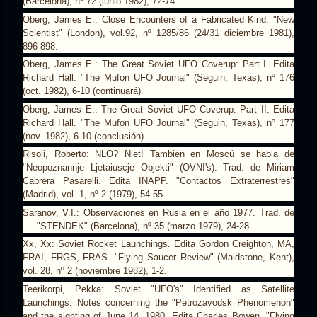
(Barcelona), nº 72 (junio 1982), 72-74.
Oberg, James E.: Close Encounters of a Fabricated Kind. "New
Scientist" (London), vol.92, nº 1285/86 (24/31 diciembre 1981),
896-898.
Oberg, James E.: The Great Soviet UFO Coverup: Part I. Edita
Richard Hall. "The Mufon UFO Journal" (Seguin, Texas), nº 176
(oct. 1982), 6-10 (continuará).
Oberg, James E.: The Great Soviet UFO Coverup: Part II. Edita
Richard Hall. "The Mufon UFO Journal" (Seguin, Texas), nº 177
(nov. 1982), 6-10 (conclusión).
Risoli, Roberto: NLO? Niet! También en Moscú se habla de
"Neopoznannje Ljetaiuscje Objekti" (OVNI's). Trad. de Miriam
Cabrera Pasarelli. Edita INAPP. "Contactos Extraterrestres"
(Madrid), vol. 1, nº 2 (1979), 54-55.
Saranov, V.I.: Observaciones en Rusia en el año 1977. Trad. de
... ."STENDEK" (Barcelona), nº 35 (marzo 1979), 24-28.
Xx, Xx: Soviet Rocket Launchings. Edita Gordon Creighton, MA,
FRAI, FRGS, FRAS. "Flying Saucer Review" (Maidstone, Kent),
vol. 28, nº 2 (noviembre 1982), 1-2.
Teerikorpi, Pekka: Soviet "UFO's" Identified as Satellite
Launchings. Notes concerning the "Petrozavodsk Phenomenon"
and the sighting of June 14, 1980. Edita Charles Bowen. "Flying