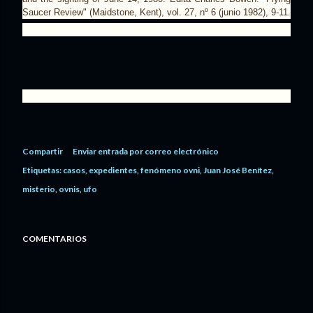
Saucer Review" (Maidstone, Kent), vol. 27, nº 6 (junio 1982), 9-11.
Compartir
Enviar entrada por correo electrónico
Etiquetas:
casos
expedientes
fenómeno ovni
Juan José Benítez
misterio
ovnis
ufo
COMENTARIOS