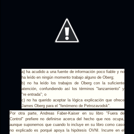
a) ha acudido a una fuente de información poco fiable y no
ha leído en ningún momento trabajo alguno de Oberg;
b) no ha leído los trabajos de Oberg con la suficiente
atención, confundiendo así los términos "lanzamiento" y
"re entrada"; o
c) no ha querido aceptar la lógica explicación que ofrece
James Oberg para el "fenómeno de Petrozavodsk".
Por otra parte, Andreas Faber-Kaiser en su libro "Fuera de
Control" prefiere no definirse acerca del hecho que nos ocupa,
aunque suponemos que cuando lo incluye en su libro como caso
no explicado es porqué apoya la hipótesis OVNI. Incurre en el