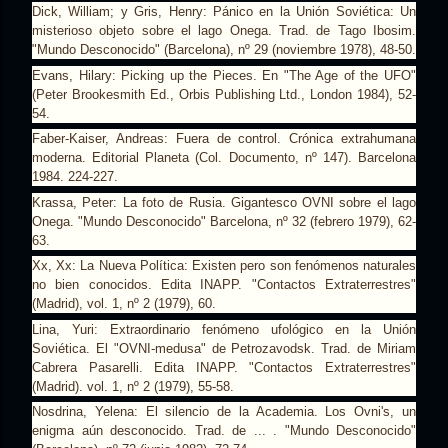
Dick, William; y Gris, Henry: Pánico en la Unión Soviética: Un
misterioso objeto sobre el lago Onega. Trad. de Tago Ibosim.
"Mundo Desconocido" (Barcelona), nº 29 (noviembre 1978), 48-50.
Evans, Hilary: Picking up the Pieces. En "The Age of the UFO"
(Peter Brookesmith Ed., Orbis Publishing Ltd., London 1984), 52-
54.
Faber-Kaiser, Andreas: Fuera de control. Crónica extrahumana
moderna. Editorial Planeta (Col. Documento, nº 147). Barcelona
1984. 224-227.
Krassa, Peter: La foto de Rusia. Gigantesco OVNI sobre el lago
Onega. "Mundo Desconocido" Barcelona, nº 32 (febrero 1979), 62-
63.
Xx, Xx: La Nueva Política: Existen pero son fenómenos naturales
no bien conocidos. Edita INAPP. "Contactos Extraterrestres"
(Madrid), vol. 1, nº 2 (1979), 60.
Lina, Yuri: Extraordinario fenómeno ufológico en la Unión
Soviética. El "OVNI-medusa" de Petrozavodsk. Trad. de Miriam
Cabrera Pasarelli. Edita INAPP. "Contactos Extraterrestres"
(Madrid). vol. 1, nº 2 (1979), 55-58.
Nosdrina, Yelena: El silencio de la Academia. Los Ovni's, un
enigma aún desconocido. Trad. de ... . "Mundo Desconocido"