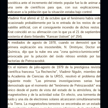
soviética ante el incremento del interés popular fue la de animar a
una serie de científicos para que, con sus explicaciones,
indicasen a la población que la situación estaba bajo control.
Vladimir Krat afirmó el 12 de octubre que el fenómeno había sido
ocasionado probablemente por la re entrada de los restos de un
satélite artificial, con el consiguiente incendio de dichos restos.
Krat coincidió en su afirmación con lo que ya el 21 de septiembre
sostenía el diario finlandés "Kansan Uutiset" (nº 254).
A mediados de agosto de 1978, cuando se demostró que la
primera explicación era insostenible, N. Dmitriyev, Doctor en
Química, dijo que la nube era una "zona químico-luminiscente"
provocada por la polución del óxido nitroso emitido por las
factorías de Petrozavodsk.
En el número de julio-agosto de 1979 de la prestigiosa revista
científica francesa "La Recherche", Vladimir Nigulin, miembro de
la Academia de Ciencias de la URSS, resolvió el problema del
siguiente modo: "Las primeras investigaciones serias han
demostrado que el momento del "fenómeno de Petrozavodsk" era
único desde el punto de vista del estado de la atmósfera, de la
magnetosfera y de la actividad solar. En efecto, una tormenta de
ruido y una ola de electrones solares alcanzaron simultáneamente
a la Tierra. La magnetosfera terrestre se encontraba en un estado