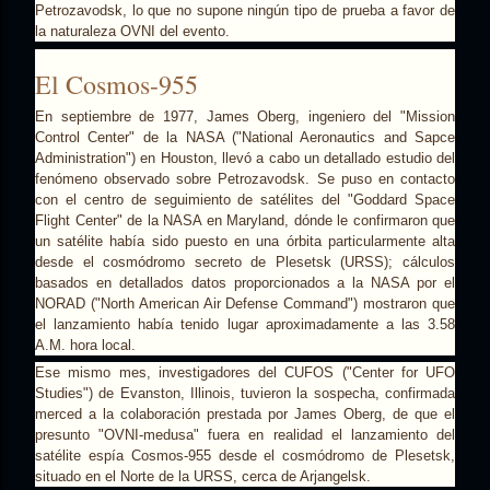
Petrozavodsk, lo que no supone ningún tipo de prueba a favor de
la naturaleza OVNI del evento.
El Cosmos-955
En septiembre de 1977, James Oberg, ingeniero del "Mission
Control Center" de la NASA ("National Aeronautics and Sapce
Administration") en Houston, llevó a cabo un detallado estudio del
fenómeno observado sobre Petrozavodsk. Se puso en contacto
con el centro de seguimiento de satélites del "Goddard Space
Flight Center" de la NASA en Maryland, dónde le confirmaron que
un satélite había sido puesto en una órbita particularmente alta
desde el cosmódromo secreto de Plesetsk (URSS); cálculos
basados en detallados datos proporcionados a la NASA por el
NORAD ("North American Air Defense Command") mostraron que
el lanzamiento había tenido lugar aproximadamente a las 3.58
A.M. hora local.
Ese mismo mes, investigadores del CUFOS ("Center for UFO
Studies") de Evanston, Illinois, tuvieron la sospecha, confirmada
merced a la colaboración prestada por James Oberg, de que el
presunto "OVNI-medusa" fuera en realidad el lanzamiento del
satélite espía Cosmos-955 desde el cosmódromo de Plesetsk,
situado en el Norte de la URSS, cerca de Arjangelsk.