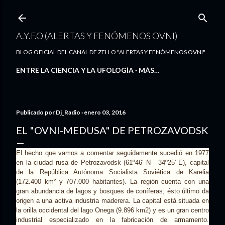
Ir al contenido principal
A.Y.F.O (ALERTAS Y FENÓMENOS OVNI)
BLOG OFICIAL DEL CANAL DE ZELLO "ALERTAS Y FENÓMENOS OVNI"
ENTRE LA CIENCIA Y LA UFOLOGÍA
MÁS…
Publicado por
Dj_Radio
enero 03, 2016
EL "OVNI-MEDUSA" DE PETROZAVODSK
El hecho que vamos a comentar seguidamente sucedió en 1977
en la ciudad rusa de Petrozavodsk (61º46' N - 34º25' E), capital
de la República Autónoma Socialista Soviética de Karelia
(172.400 km² y 707.000 habitantes). La región cuenta con una
gran abundancia de lagos y bosques de coníferas; ésto último da
origen a una activa industria maderera. La capital está situada en
la orilla occidental del lago Onega (9.896 km2) y es un gran centro
industrial especializado en la fabricación de armamento.